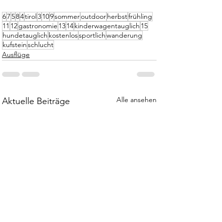
6
7
5
8
4
tirol
3
10
9
sommer
outdoor
herbst
frühling
11
12
gastronomie
13
14
kinderwagentauglich
15
hundetauglich
kostenlos
sportlich
wanderung
kufstein
schlucht
Ausflüge
Alle ansehen
Aktuelle Beiträge