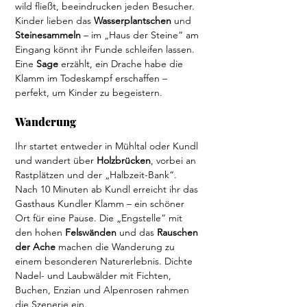
wild fließt, beeindrucken jeden Besucher. 
Kinder lieben das 
Wasserplantschen 
und 
Steinesammeln 
– im „Haus der Steine“ am 
Eingang könnt ihr Funde schleifen lassen. 
Eine 
Sage 
erzählt, ein Drache habe die 
Klamm im Todeskampf erschaffen – 
perfekt, um Kinder zu begeistern.
Wanderung
Ihr startet entweder in Mühltal oder Kundl 
und wandert über 
Holzbrücken
, vorbei an 
Rastplätzen und der „Halbzeit-Bank“. 
Nach 10 Minuten ab Kundl erreicht ihr das 
Gasthaus Kundler Klamm – ein schöner 
Ort für eine Pause. Die „Engstelle“ mit 
den hohen 
Felswänden 
und das 
Rauschen 
der Ache
 machen die Wanderung zu 
einem besonderen Naturerlebnis. Dichte 
Nadel- und Laubwälder mit Fichten, 
Buchen, Enzian und Alpenrosen rahmen 
die Szenerie ein.