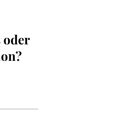
s oder
ion?