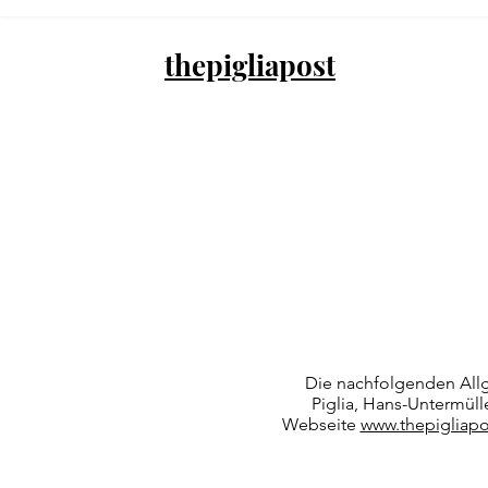
thepigliapost
Die nachfolgenden All
Piglia, Hans-Untermüll
Webseite
www.thepigliap