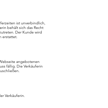
rzeiten ist unverbindlich,
ferin behält sich das Recht
zutreten. Der Kunde wird
 erstattet.
er Webseite angebotenen
s fällig. Die Verkäuferin
uschließen.
er Verkäuferin.