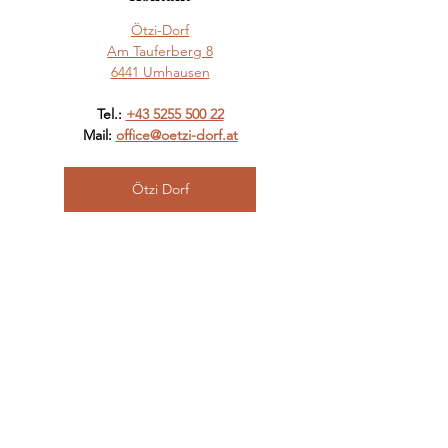
Ötzi-Dorf
Am Tauferberg 8
6441 Umhausen
Tel.: 
+43 5255 500 22
Mail: 
office@oetzi-dorf.at
Ötzi Dorf