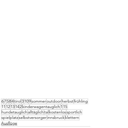
6
7
5
8
4
tirol
3
10
9
sommer
outdoor
herbst
frühling
11
12
13
14
2
kinderwagentauglich
1
15
hundetauglich
alltäglich
tal
kostenlos
sportlich
spielplatz
selbstversorger
innsbruck
klettern
Ausflüge