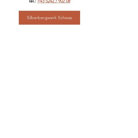
Tel.: 
+43 5242 / 902 08
Silberbergwerk Schwaz