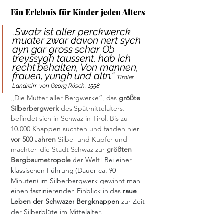
Ein Erlebnis für Kinder jeden Alters
Swatz ist aller perckwerck 
„
muater zwar davon nert sych 
ayn gar gross schar Ob 
treyssygh taussent, hab ich 
recht behalten, Von mannen, 
frauen, yungh und altn.“ 
Tiroler 
Landreim von Georg Rösch, 1558
„Die Mutter aller Bergwerke“, das 
größte 
Silberbergwerk
 des Spätmittelalters, 
befindet sich in Schwaz in Tirol. Bis zu 
10.000 Knappen suchten und fanden hier 
vor 500 Jahren
 Silber und Kupfer und 
machten die Stadt Schwaz zur 
größten 
Bergbaumetropole
 der Welt! 
Bei einer 
klassischen Führung (Dauer ca. 90 
Minuten) im Silberbergwerk gewinnt man 
einen faszinierenden Einblick in das 
raue 
Leben der Schwazer Bergknappen
 zur Zeit 
der Silberblüte im Mittelalter.