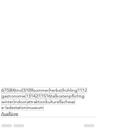
6
7
5
8
4
tirol
3
10
9
sommer
herbst
frühling
11
12
gastronomie
13
14
2
1
15
16
tal
kostenpflichtig
winter
indoor
attraktion
kulturell
schwaz
e-ladestation
museum
Ausflüge