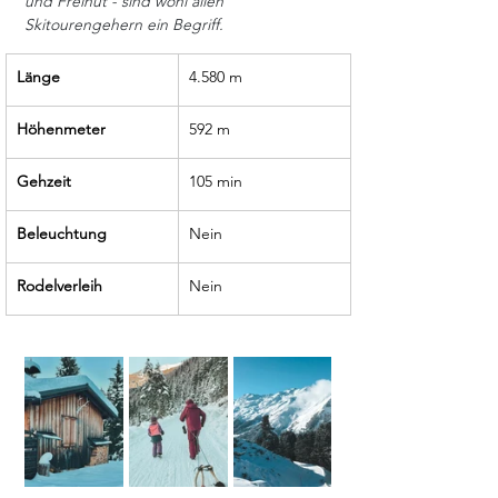
und Freihut - sind wohl allen 
Skitourengehern ein Begriff.
Länge
4.580 m
Höhenmeter
592 m
Gehzeit 
105 min
Beleuchtung
Nein
Rodelverleih
Nein