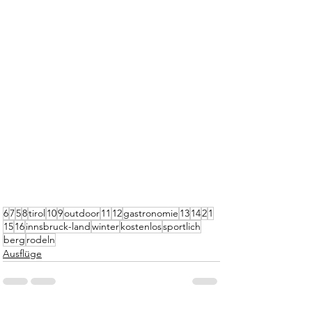
6
7
5
8
tirol
10
9
outdoor
11
12
gastronomie
13
14
2
1
15
16
innsbruck-land
winter
kostenlos
sportlich
berg
rodeln
Ausflüge