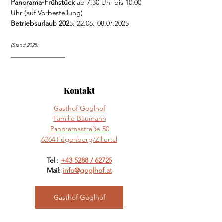
Panorama-Frühstück
 ab 7.30 Uhr bis 10.00 
Uhr (auf Vorbestellung)
Betriebsurlaub 202
5: 22.06.-08.07.2025
(Stand 2025)
Kontakt
Gasthof Goglhof
Familie Baumann
Panoramastraße 50
6264 Fügenberg
/Zillertal
Tel.: 
+43 5288 / 62725
Mail: 
info@goglhof.at
Gasthof Goglhof