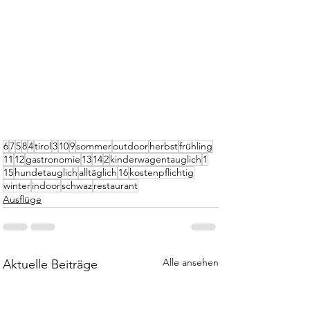
6
7
5
8
4
tirol
3
10
9
sommer
outdoor
herbst
frühling
11
12
gastronomie
13
14
2
kinderwagentauglich
1
15
hundetauglich
alltäglich
16
kostenpflichtig
winter
indoor
schwaz
restaurant
Ausflüge
Alle ansehen
Aktuelle Beiträge